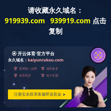
两场团组活动，一份民生关切
2026年《政府工作报告》这些重点要关注
华录集团部署树立和践行正确政绩观学习教育工作