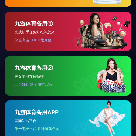
华录集团展台视频
【信物百年】《义勇军进行曲》唱片母版背后的故事
城市数据湖 — 数字经济基础设施
唱片里的中国
智慧交通科技引领
华录集团-第二十四届中国国际高新技术成果交易会
时代奋进中的华录-松下公司
永远跟党走 奋进新时代——“庆祝中国共产党成立100周年”文艺汇演
专题专栏
国资联动
联系我们
隐私声明
法律声明
地址：中国辽宁大连高新技术产业园区黄浦路717号
辽ICP备06004125号-1
辽公网安备：21029602000092号
技术支持：华录出版传媒有限公司