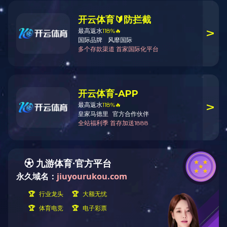
联系我们
隐私声明
法律声明
地址：中国辽宁大连高新技术产业园区黄浦路717号
辽ICP备06004125号-1
辽公网安备：21029602000092号
技术支持：华录出版传媒有限公司
MILAN米兰体育·（中国）官方网站
|
华体会开户_华体会手机版
|
华体会体育官方网站
|
九游在线官网j9_九游·会（J9）官方网站
|
j9体育app
|
开云登陆入口
|
leyu
|
ly体育·在线（中国）官方网
站
|
米兰体育在线网站_米兰体育(中国)
|