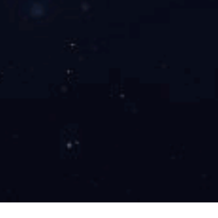
华录集团党员群众参观中国共产党历史展览馆
大连市政府、华为与华录签署战略合作协议共同打造百亿数字能源北方产业基地