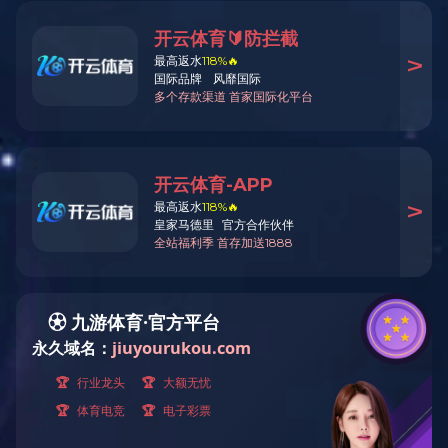
奋战在抗疫一线的华录青年（北方华录党支部青年突击队）