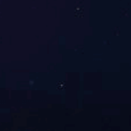
华录集团开展庆祝中国共产党成立100周年 党史知识竞赛
华录集团举行“永远跟党走 奋进新时代”庆祝中国共产党成立100周年主题文艺演出