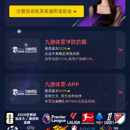
中国唱片集团举办“百年红色经典音乐之旅”活动