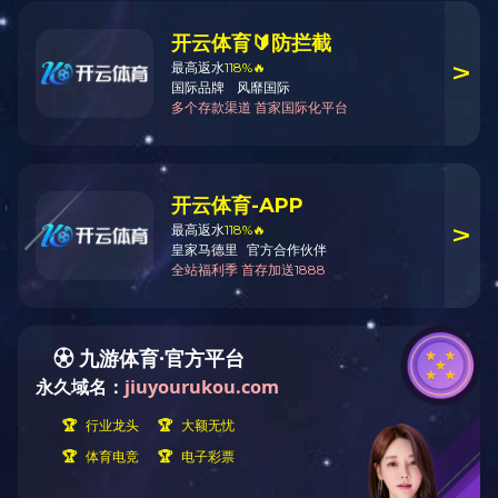
2023-02-01
关于九游手机入口官网在京单位2022年度高校毕业生
拟接收情况公示
2022-09-22
关于公布清理拖欠中小企业账款拖欠线索投诉举报联
系人的公告
2022-06-10
关于设立2022年服务业小微企业和个体工商户房租减
免工作投诉受理邮箱的公告
2022-06-01