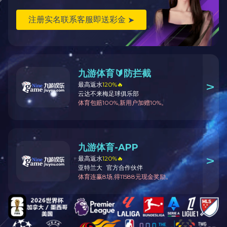
如发现其违法犯罪行为，请尽快到公安机关报案。