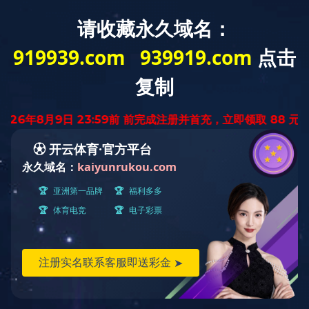
信息公开
企业公告
信息公示
严正声明
来源：华录集团
近期，我公司发现不法分子通过伪造相关材料方式，
在市场监督管理机关将中泰汇鑫云南科技发展有限公司虚
假登记为九游手机入口官网（以下简称华录集团）所属企
业华录资本控股有限公司的出资企业，中泰汇鑫云南科技
发展有限公司分别在2023年8月29日、2023年9月1日、
2023年9月4日、2023年9月11日登记控股国珏盛星商贸
（成都）有限公司、中合信发（广东）控股有限公司、陕
西华和能源发展集团有限公司、中发建邦（成都）实业集
团有限公司等关联企业，有可能存在涉嫌以华录集团及所