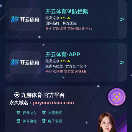
联系我们
隐私声明
法律声明
地址：中国辽宁大连高新技术产业园区黄浦路717号
辽ICP备06004125号-1
辽公网安备：21029602000092号
技术支持：华录出版传媒有限公司
MILAN米兰体育·（中国）官方网站
|
华体会开户_华体会手机版
|
华体会体育官方网站
|
九游在线官网j9_九游·会（J9）官方网站
|
j9体育app
|
开云登陆入口
|
leyu
|
ly体育·在线（中国）官方网
站
|
米兰体育在线网站_米兰体育(中国)
|