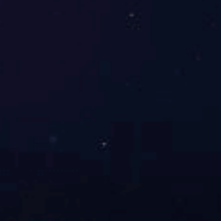
室，进行了素质拓展训练和旅顺日俄监狱旧址博物馆等爱
国主义教育基地现场教学。课余时间，各位学员以小组为
单位分别开展读书研学、红色观影、集中讨论和健步快走
等活动。
通过此次培训班的学习，学员们纷纷表示，对习近平