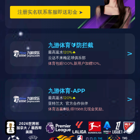
为“青马工程”培训班授旗，共青团大连市委团校校长曹敏致
辞，华录集团党委办公室（宣传部）、组织人事部、群工
部等部门负责人出席开班式。
曹敏代表共青团大连市委团校对培训班的各位学员前
来参加学习表示欢迎，阐明了举办“青马工程”培训班和团干