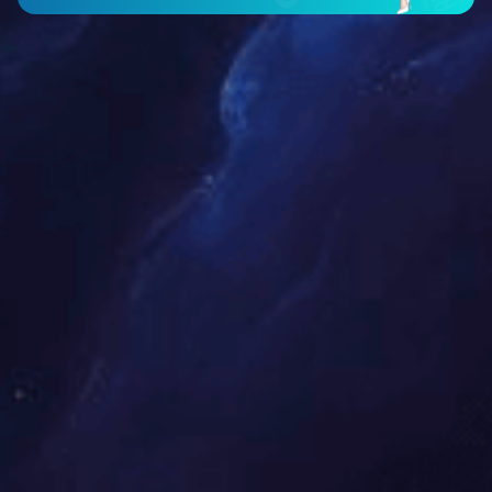
论，磨砺修养，稳站立场。特别是团干部要进一步转变作
风，更好联系服务青年，千方百计为青年排忧解难，千方
百计为青年搭建舞台，不断增强共青团的吸引力和凝聚
力。
本次培训班以习近平新时代中国特色社会主义思想为
统领，设置了《习近平总书记在庆祝中国共产党成立100周