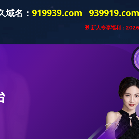
）
产业领域
党建文化
社会责任
基层先锋
企业理念
企业VI