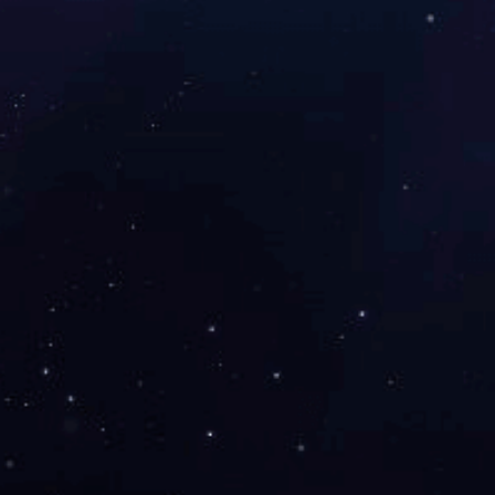
雷锋精神永传承 华录青年展风采—
华录集团举办“青马工程”理论培训
华录集团开展“青春心向党 党史我来
九游手机入口官网
九游（中国）
产业领域
党建文化
联系我们
搜索