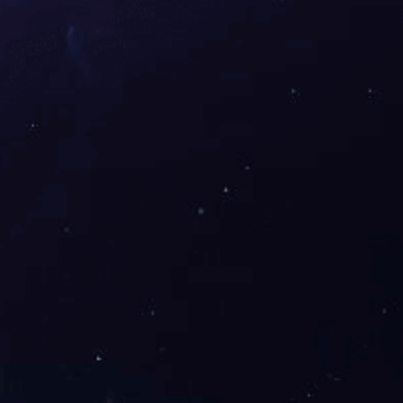
华录集团将不断丰富学习形式，进一步掀