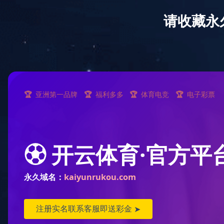
九游（中国）
九游手机入口官网
九游（中国
Party Building
党建文化
党建动态
群工通讯
青春华录
九游（中国）
>
党建文化
>
青春华录