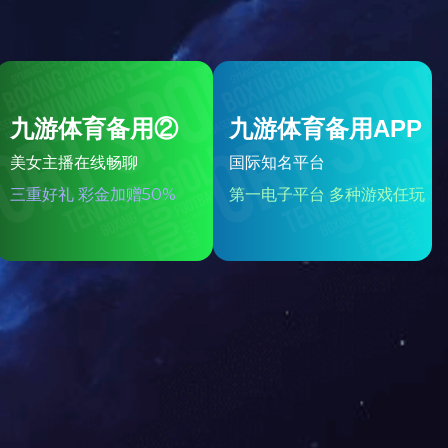
名优秀青年参与“青春心向党 党史我来
山革命根据地”、“遵义会议”、“抗日战争
“中国特色社会主义进入新时代”和“全面建
让党史学习教育在广大青年中往深里走、
爱党、爱国、爱社会主义的情感。