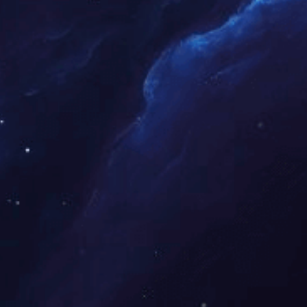
会
总书记关于制止餐饮浪费行为重要指示精神