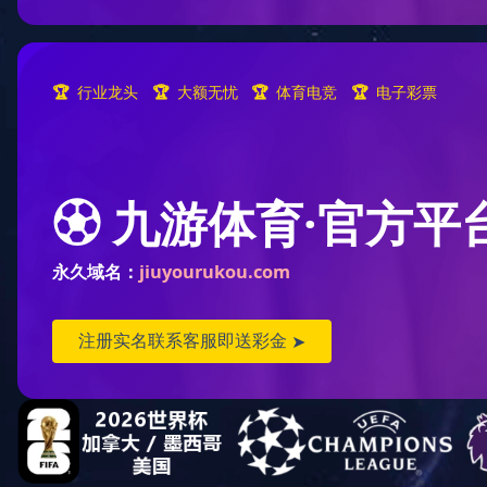
党建动态
华录资本党支部组织进行“缅怀英烈”主
集团总部北分支部“祭英烈”党日活动