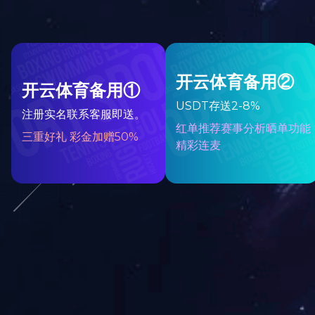
集团总部机关党支部召开组织生活会
北方华录党支部开展“我为群众办实事”