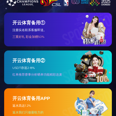
上一页
...
4
5
6
7
8
9
10
11
12
...
下一
页
联系我们
隐私声明
法律声明
地址：中国辽宁大连高新技术产业园区黄浦路717号
辽ICP备06004125号-1
辽公网安备：21029602000092号
技术支持：华录出版传媒有限公司
MILAN米兰体育·（中国）官方网站
|
华体会开户_华体会手机版
|
华体会体育官方网站
|
九游在线官网j9_九游·会（J9）官方网站