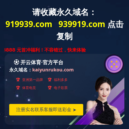
党建文化
党建动态
群工通讯
青春华录
基层先锋
企业理
华录出版党支部开展《习近平谈治国理政》第三卷专
题学习及重温入党誓词活动
2020-09-29
华录集团党委副书记尹松鹤为华录松下公司讲专题党
课
2020-09-15
总部机关党支部组织党员观看《丰碑3：大庆精神 铁人
精神》
2020-08-24