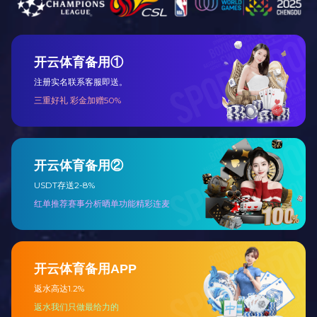
会议指出，习近平总书记在2016年全国国有企业党的
建设工作会议上的重要讲话，为加强和完善党对国有企业