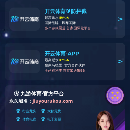
主题教育开展以来，华录集团党委将理论学习贯穿始
终，围绕“以学铸魂、以学增智、以学正风、以学促干”总目
标，坚持学深悟透习近平新时代中国特色社会主义思想的
世界观和方法论，确保责任不松、方向不偏、力度不减，