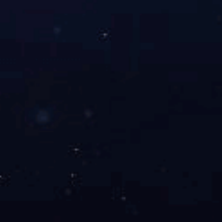
相关推荐
华录集团党委书记、董事长欧黎到易华录宣贯党的二十大
精神并讲专题党课
联系我们
隐私声明
法律声明
地址：中国辽宁大连高新技术产业园区黄浦路717号
辽ICP备06004125号-1