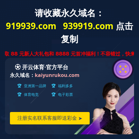
党建文化
党建动态
群工通讯
青春华录
基层先锋
企业理
华录集团党委主题教育读书班开展第八次集中学习
发布时间：2023-08-23
来源：华录集团
8月18日，华录集团党委学习贯彻习近平新时代中国特
色社会主义思想主题教育读书班开展第八次集中学习。集
团党委书记、董事长、主题教育领导小组组长欧黎主持会
议。集团领导尹松鹤、李茂华、路永利、张继军、李志会
参加会议并进行领学。集团总部中层干部、二级企业主要
领导参加学习。